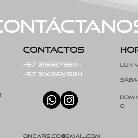
Contáctano
Contactos
ho
+57 3166279204
Lun-v
​+57 3002810584
sába
r
Domi
o
oncars.co@gmail.com