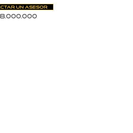
ctar un asesor
Precio
38.000.000