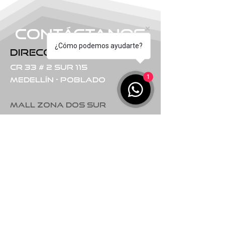
Contáctanos
¿Cómo podemos ayudarte?
Dirección
Cr 33 # 2 Sur 115
1
Medellín - Poblado
Mall zona dos sur
Contactos
+57 3166279204
​+57
3002810584
horarios
Lun-vie
7:00 am – 7:30 pm
sábado
9:00 am – 4:00 pm